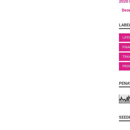
2020
Des
LABE
LIFE
FINA
TRA
PRO
PENA
SEED