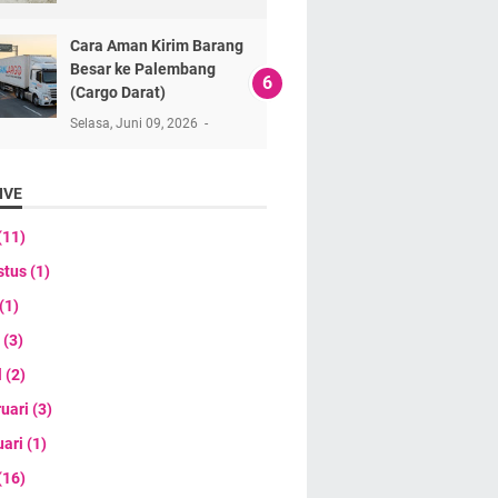
Cara Aman Kirim Barang
Besar ke Palembang
(Cargo Darat)
Selasa, Juni 09, 2026
IVE
(11)
stus
(1)
(1)
i
(3)
l
(2)
ruari
(3)
uari
(1)
(16)