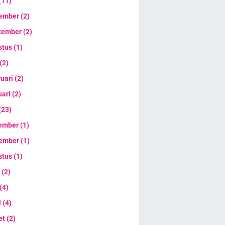
(11)
ember
(2)
tember
(2)
stus
(1)
(2)
ruari
(2)
uari
(2)
(23)
ember
(1)
ember
(1)
stus
(1)
i
(2)
(4)
l
(4)
et
(2)