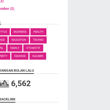
(2)
ember
(2)
L
STYLE
BUSINESS
HEALTH
NCE
EDUCATION
TECHNO
VEL
FAMILY
OTOMOTIF
PERTY
FASHION
KULINER
YANGAN BULAN LALU
6,562
BACKLINK