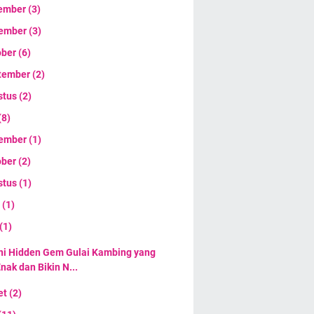
ember
(3)
ember
(3)
ober
(6)
tember
(2)
stus
(2)
(8)
ember
(1)
ober
(2)
stus
(1)
i
(1)
(1)
ni Hidden Gem Gulai Kambing yang
nak dan Bikin N...
et
(2)