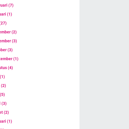
ruari
(7)
uari
(1)
(27)
ember
(2)
ember
(3)
ober
(3)
tember
(1)
stus
(4)
(1)
i
(2)
(5)
l
(3)
et
(2)
uari
(1)