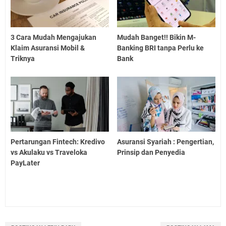
3 Cara Mudah Mengajukan
Mudah Banget!! Bikin M-
Klaim Asuransi Mobil &
Banking BRI tanpa Perlu ke
Triknya
Bank
Pertarungan Fintech: Kredivo
Asuransi Syariah : Pengertian,
vs Akulaku vs Traveloka
Prinsip dan Penyedia
PayLater