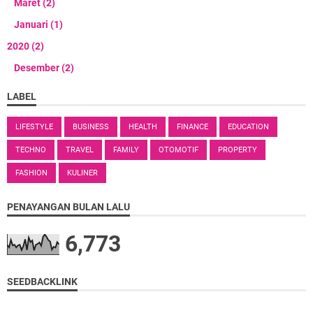
Maret
(2)
Januari
(1)
2020
(2)
Desember
(2)
LABEL
LIFESTYLE
BUSINESS
HEALTH
FINANCE
EDUCATION
TECHNO
TRAVEL
FAMILY
OTOMOTIF
PROPERTY
FASHION
KULINER
PENAYANGAN BULAN LALU
6,773
SEEDBACKLINK