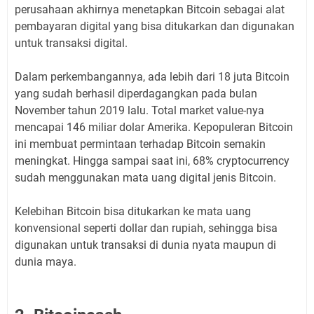
perusahaan akhirnya menetapkan Bitcoin sebagai alat
pembayaran digital yang bisa ditukarkan dan digunakan
untuk transaksi digital.
Dalam perkembangannya, ada lebih dari 18 juta Bitcoin
yang sudah berhasil diperdagangkan pada bulan
November tahun 2019 lalu. Total market value-nya
mencapai 146 miliar dolar Amerika. Kepopuleran Bitcoin
ini membuat permintaan terhadap Bitcoin semakin
meningkat. Hingga sampai saat ini, 68% cryptocurrency
sudah menggunakan mata uang digital jenis Bitcoin.
Kelebihan Bitcoin bisa ditukarkan ke mata uang
konvensional seperti dollar dan rupiah, sehingga bisa
digunakan untuk transaksi di dunia nyata maupun di
dunia maya.