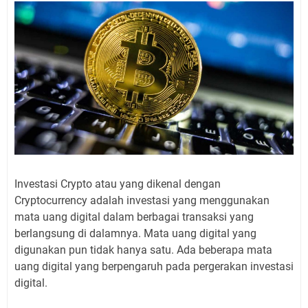
Investasi Crypto atau yang dikenal dengan
Cryptocurrency adalah investasi yang menggunakan
mata uang digital dalam berbagai transaksi yang
berlangsung di dalamnya. Mata uang digital yang
digunakan pun tidak hanya satu. Ada beberapa mata
uang digital yang berpengaruh pada pergerakan investasi
digital.