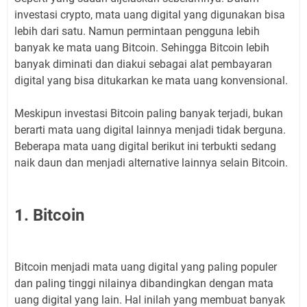
investasi crypto, mata uang digital yang digunakan bisa
lebih dari satu. Namun permintaan pengguna lebih
banyak ke mata uang Bitcoin. Sehingga Bitcoin lebih
banyak diminati dan diakui sebagai alat pembayaran
digital yang bisa ditukarkan ke mata uang konvensional.
Meskipun investasi Bitcoin paling banyak terjadi, bukan
berarti mata uang digital lainnya menjadi tidak berguna.
Beberapa mata uang digital berikut ini terbukti sedang
naik daun dan menjadi alternative lainnya selain Bitcoin.
1. Bitcoin
Bitcoin menjadi mata uang digital yang paling populer
dan paling tinggi nilainya dibandingkan dengan mata
uang digital yang lain. Hal inilah yang membuat banyak