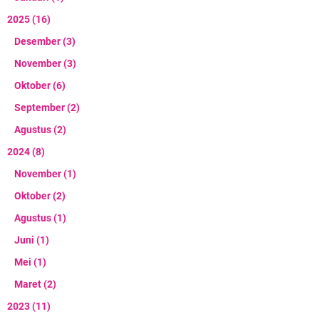
2025
(16)
Desember
(3)
November
(3)
Oktober
(6)
September
(2)
Agustus
(2)
2024
(8)
November
(1)
Oktober
(2)
Agustus
(1)
Juni
(1)
Mei
(1)
Maret
(2)
2023
(11)