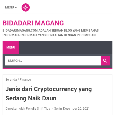
MENU
BIDADARI MAGANG
BIDADARIMAGANG.COM ADALAH SEBUAH BLOG YANG MEMBAHAS
INFORMASI-INFORMASI YANG BERKAITAN DENGAN PEREMPUAN.
MENU
Beranda
/
Finance
Jenis dari Cryptocurrency yang
Sedang Naik Daun
Diposkan oleh Penulis Shift Tiga
Senin, Desember 20, 2021