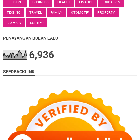
LIFESTYLE
BUSINESS
HEALTH
FINANCE
EDUCATION
TECHNO
TRAVEL
FAMILY
OTOMOTIF
PROPERTY
FASHION
KULINER
PENAYANGAN BULAN LALU
6,936
SEEDBACKLINK